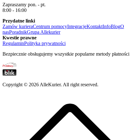
Zapraszamy pon. - pt.
8:00 - 16:00
Przydatne linki
Zamów kuriera
Centrum pomocy
Integracje
Kontakt
Info
Blog
O
nas
Poradnik
Grupa Allekurier
Kwestie prawne
Regulamin
Polityka prywatności
Bezpiecznie obsługujemy wszystkie popularne metody płatności
Copyright ©
2026
AlleKurier. All right reserved.