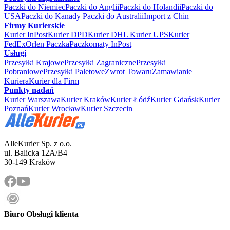
Paczki do Niemiec
Paczki do Anglii
Paczki do Holandii
Paczki do
USA
Paczki do Kanady
Paczki do Australii
Import z Chin
Firmy Kurierskie
Kurier InPost
Kurier DPD
Kurier DHL
Kurier UPS
Kurier
FedEx
Orlen Paczka
Paczkomaty InPost
Usługi
Przesyłki Krajowe
Przesyłki Zagraniczne
Przesyłki
Pobraniowe
Przesyłki Paletowe
Zwrot Towaru
Zamawianie
Kuriera
Kurier dla Firm
Punkty nadań
Kurier Warszawa
Kurier Kraków
Kurier Łódź
Kurier Gdańsk
Kurier
Poznań
Kurier Wrocław
Kurier Szczecin
AlleKurier Sp. z o.o.
ul. Balicka 12A/B4
30-149 Kraków
Biuro Obsługi klienta