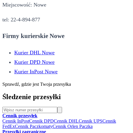
Miejscowość: Nowe
tel: 22-4-894-877
Firmy kurierskie Nowe
Kurier DHL Nowe
Kurier DPD Nowe
Kurier InPost Nowe
Sprawdź, gdzie jest Twoja przesyłka
Śledzenie przesyłki
Cennik przesyłek
Cennik InPost
Cennik DPD
Cennik DHL
Cennik UPS
Cennik
FedEx
Cennik Paczkomaty
Cennik Orlen Paczka
Przesyłki zagraniczne