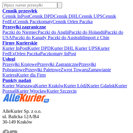
Cennik przesyłek
Cennik InPost
Cennik DPD
Cennik DHL
Cennik UPS
Cennik
FedEx
Cennik Paczkomaty
Cennik Orlen Paczka
Przesyłki zagraniczne
Paczki do Niemiec
Paczki do Anglii
Paczki do Holandii
Paczki do
USA
Paczki do Kanady
Paczki do Australii
Import z Chin
Firmy Kurierskie
Kurier InPost
Kurier DPD
Kurier DHL
Kurier UPS
Kurier
FedEx
Orlen Paczka
Paczkomaty InPost
Usługi
Przesyłki Krajowe
Przesyłki Zagraniczne
Przesyłki
Pobraniowe
Przesyłki Paletowe
Zwrot Towaru
Zamawianie
Kuriera
Kurier dla Firm
Punkty nadań
Kurier Warszawa
Kurier Kraków
Kurier Łódź
Kurier Gdańsk
Kurier
Poznań
Kurier Wrocław
Kurier Szczecin
AlleKurier Sp. z o.o.
ul. Balicka 12A/B4
30-149 Kraków