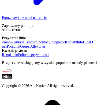
Porozmawiaj z nami na czacie
Zapraszamy pon. - pt.
8:00 - 16:00
Przydatne linki
Zamów kuriera
Centrum pomocy
Integracje
Kontakt
Info
Blog
O
nas
Poradnik
Grupa Allekurier
Kwestie prawne
Regulamin
Polityka prywatności
Bezpiecznie obsługujemy wszystkie popularne metody płatności
Copyright ©
2026
AlleKurier. All right reserved.