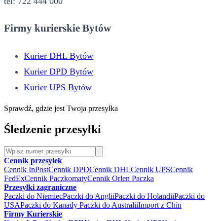
tel: 722 444 000
Firmy kurierskie Bytów
Kurier DHL Bytów
Kurier DPD Bytów
Kurier UPS Bytów
Sprawdź, gdzie jest Twoja przesyłka
Śledzenie przesyłki
Cennik przesyłek
Cennik InPost
Cennik DPD
Cennik DHL
Cennik UPS
Cennik
FedEx
Cennik Paczkomaty
Cennik Orlen Paczka
Przesyłki zagraniczne
Paczki do Niemiec
Paczki do Anglii
Paczki do Holandii
Paczki do
USA
Paczki do Kanady
Paczki do Australii
Import z Chin
Firmy Kurierskie