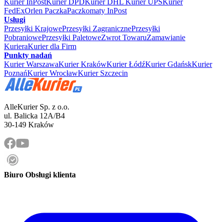
Kurier InPost
Kurier DPD
Kurier DHL
Kurier UPS
Kurier
FedEx
Orlen Paczka
Paczkomaty InPost
Usługi
Przesyłki Krajowe
Przesyłki Zagraniczne
Przesyłki
Pobraniowe
Przesyłki Paletowe
Zwrot Towaru
Zamawianie
Kuriera
Kurier dla Firm
Punkty nadań
Kurier Warszawa
Kurier Kraków
Kurier Łódź
Kurier Gdańsk
Kurier
Poznań
Kurier Wrocław
Kurier Szczecin
AlleKurier Sp. z o.o.
ul. Balicka 12A/B4
30-149 Kraków
Biuro Obsługi klienta