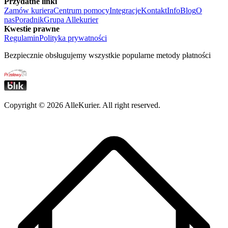
Przydatne linki
Zamów kuriera
Centrum pomocy
Integracje
Kontakt
Info
Blog
O
nas
Poradnik
Grupa Allekurier
Kwestie prawne
Regulamin
Polityka prywatności
Bezpiecznie obsługujemy wszystkie popularne metody płatności
Copyright ©
2026
AlleKurier. All right reserved.