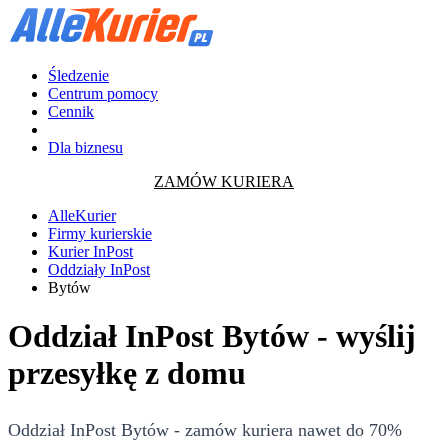
Śledzenie
Centrum pomocy
Cennik
Dla biznesu
ZAMÓW KURIERA
AlleKurier
Firmy kurierskie
Kurier InPost
Oddziały InPost
Bytów
Oddział InPost Bytów - wyślij
przesyłkę z domu
Oddział InPost Bytów - zamów kuriera nawet do 70%