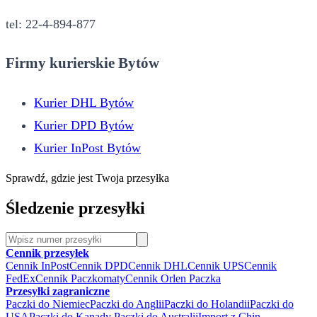
tel: 22-4-894-877
Firmy kurierskie Bytów
Kurier DHL Bytów
Kurier DPD Bytów
Kurier InPost Bytów
Sprawdź, gdzie jest Twoja przesyłka
Śledzenie przesyłki
Cennik przesyłek
Cennik InPost
Cennik DPD
Cennik DHL
Cennik UPS
Cennik
FedEx
Cennik Paczkomaty
Cennik Orlen Paczka
Przesyłki zagraniczne
Paczki do Niemiec
Paczki do Anglii
Paczki do Holandii
Paczki do
USA
Paczki do Kanady
Paczki do Australii
Import z Chin