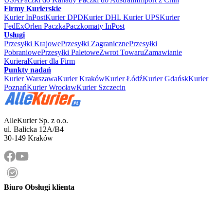
Firmy Kurierskie
Kurier InPost
Kurier DPD
Kurier DHL
Kurier UPS
Kurier
FedEx
Orlen Paczka
Paczkomaty InPost
Usługi
Przesyłki Krajowe
Przesyłki Zagraniczne
Przesyłki
Pobraniowe
Przesyłki Paletowe
Zwrot Towaru
Zamawianie
Kuriera
Kurier dla Firm
Punkty nadań
Kurier Warszawa
Kurier Kraków
Kurier Łódź
Kurier Gdańsk
Kurier
Poznań
Kurier Wrocław
Kurier Szczecin
AlleKurier Sp. z o.o.
ul. Balicka 12A/B4
30-149 Kraków
Biuro Obsługi klienta