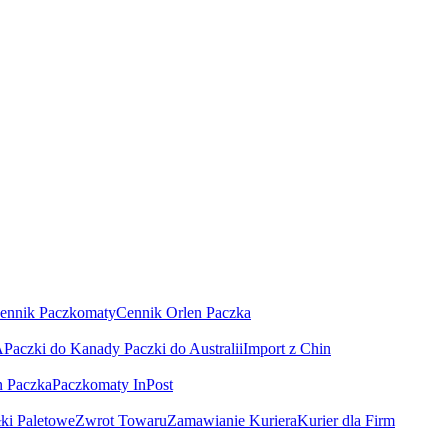
ennik Paczkomaty
Cennik Orlen Paczka
A
Paczki do Kanady
Paczki do Australii
Import z Chin
n Paczka
Paczkomaty InPost
łki Paletowe
Zwrot Towaru
Zamawianie Kuriera
Kurier dla Firm