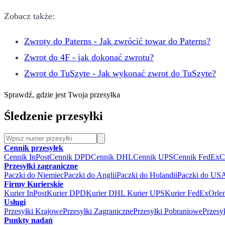
Zobacz także:
Zwroty do Paterns - Jak zwrócić towar do Paterns?
Zwrot do 4F - jak dokonać zwrotu?
Zwrot do TuSzyte - Jak wykonać zwrot do TuSzyte?
Sprawdź, gdzie jest Twoja przesyłka
Śledzenie przesyłki
Cennik przesyłek
Cennik InPost
Cennik DPD
Cennik DHL
Cennik UPS
Cennik FedEx
C
Przesyłki zagraniczne
Paczki do Niemiec
Paczki do Anglii
Paczki do Holandii
Paczki do US
Firmy Kurierskie
Kurier InPost
Kurier DPD
Kurier DHL
Kurier UPS
Kurier FedEx
Orle
Usługi
Przesyłki Krajowe
Przesyłki Zagraniczne
Przesyłki Pobraniowe
Przesy
Punkty nadań