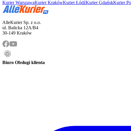
Kurier Warszawa
Kurier Kraków
Kurier Łódź
Kurier Gdańsk
Kurier P
AlleKurier Sp. z o.o.
ul. Balicka 12A/B4
30-149 Kraków
Biuro Obsługi klienta