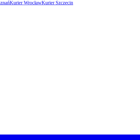
oznań
Kurier Wrocław
Kurier Szczecin