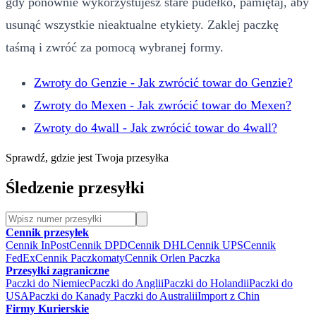
gdy ponownie wykorzystujesz stare pudełko, pamiętaj, aby
usunąć wszystkie nieaktualne etykiety. Zaklej paczkę
taśmą i zwróć za pomocą wybranej formy.
Zwroty do Genzie - Jak zwrócić towar do Genzie?
Zwroty do Mexen - Jak zwrócić towar do Mexen?
Zwroty do 4wall - Jak zwrócić towar do 4wall?
Sprawdź, gdzie jest Twoja przesyłka
Śledzenie przesyłki
Cennik przesyłek
Cennik InPost
Cennik DPD
Cennik DHL
Cennik UPS
Cennik
FedEx
Cennik Paczkomaty
Cennik Orlen Paczka
Przesyłki zagraniczne
Paczki do Niemiec
Paczki do Anglii
Paczki do Holandii
Paczki do
USA
Paczki do Kanady
Paczki do Australii
Import z Chin
Firmy Kurierskie