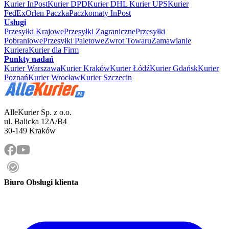
Kurier InPost
Kurier DPD
Kurier DHL
Kurier UPS
Kurier
FedEx
Orlen Paczka
Paczkomaty InPost
Usługi
Przesyłki Krajowe
Przesyłki Zagraniczne
Przesyłki
Pobraniowe
Przesyłki Paletowe
Zwrot Towaru
Zamawianie
Kuriera
Kurier dla Firm
Punkty nadań
Kurier Warszawa
Kurier Kraków
Kurier Łódź
Kurier Gdańsk
Kurier
Poznań
Kurier Wrocław
Kurier Szczecin
AlleKurier Sp. z o.o.
ul. Balicka 12A/B4
30-149 Kraków
Biuro Obsługi klienta