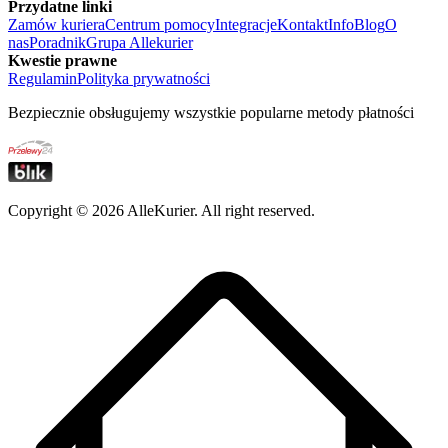
Przydatne linki
Zamów kuriera
Centrum pomocy
Integracje
Kontakt
Info
Blog
O
nas
Poradnik
Grupa Allekurier
Kwestie prawne
Regulamin
Polityka prywatności
Bezpiecznie obsługujemy wszystkie popularne metody płatności
Copyright ©
2026
AlleKurier. All right reserved.