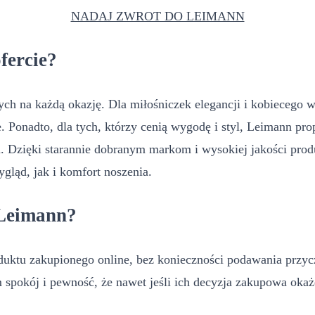
NADAJ ZWROT DO LEIMANN
ofercie?
h na każdą okazję. Dla miłośniczek elegancji i kobiecego wd
. Ponadto, dla tych, którzy cenią wygodę i styl, Leimann pr
ń. Dzięki starannie dobranym markom i wysokiej jakości prod
ląd, jak i komfort noszenia.
 Leimann?
uktu zakupionego online, bez konieczności podawania przyc
m spokój i pewność, że nawet jeśli ich decyzja zakupowa okaż