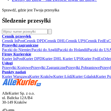
Sprawdź, gdzie jest Twoja przesyłka
Śledzenie przesyłki
Cennik przesyłek
Cennik InPost
Cennik DPD
Cennik DHL
Cennik UPS
Cennik FedEx
C
Przesyłki zagraniczne
Paczki do Niemiec
Paczki do Anglii
Paczki do Holandii
Paczki do US
Firmy Kurierskie
Kurier InPost
Kurier DPD
Kurier DHL
Kurier UPS
Kurier FedEx
Orle
Usługi
Przesyłki Krajowe
Przesyłki Zagraniczne
Przesyłki Pobraniowe
Przesy
Punkty nadań
Kurier Warszawa
Kurier Kraków
Kurier Łódź
Kurier Gdańsk
Kurier P
AlleKurier Sp. z o.o.
ul. Balicka 12A/B4
30-149 Kraków