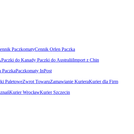
ennik Paczkomaty
Cennik Orlen Paczka
A
Paczki do Kanady
Paczki do Australii
Import z Chin
n Paczka
Paczkomaty InPost
łki Paletowe
Zwrot Towaru
Zamawianie Kuriera
Kurier dla Firm
oznań
Kurier Wrocław
Kurier Szczecin