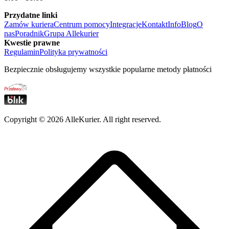
Przydatne linki
Zamów kuriera
Centrum pomocy
Integracje
Kontakt
Info
Blog
O
nas
Poradnik
Grupa Allekurier
Kwestie prawne
Regulamin
Polityka prywatności
Bezpiecznie obsługujemy wszystkie popularne metody płatności
Copyright ©
2026
AlleKurier. All right reserved.