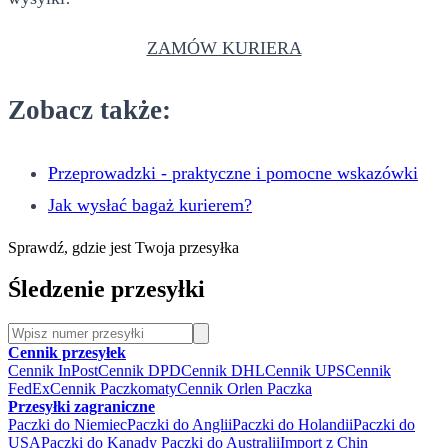
ZAMÓW KURIERA
Zobacz także:
Przeprowadzki - praktyczne i pomocne wskazówki
Jak wysłać bagaż kurierem?
Sprawdź, gdzie jest Twoja przesyłka
Śledzenie przesyłki
Cennik przesyłek
Cennik InPost
Cennik DPD
Cennik DHL
Cennik UPS
Cennik
FedEx
Cennik Paczkomaty
Cennik Orlen Paczka
Przesyłki zagraniczne
Paczki do Niemiec
Paczki do Anglii
Paczki do Holandii
Paczki do
USA
Paczki do Kanady
Paczki do Australii
Import z Chin