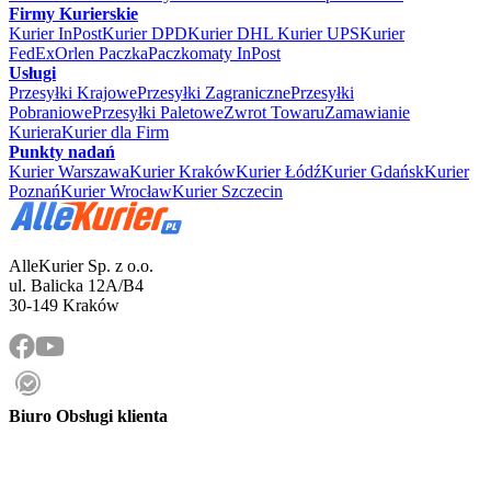
Firmy Kurierskie
Kurier InPost
Kurier DPD
Kurier DHL
Kurier UPS
Kurier
FedEx
Orlen Paczka
Paczkomaty InPost
Usługi
Przesyłki Krajowe
Przesyłki Zagraniczne
Przesyłki
Pobraniowe
Przesyłki Paletowe
Zwrot Towaru
Zamawianie
Kuriera
Kurier dla Firm
Punkty nadań
Kurier Warszawa
Kurier Kraków
Kurier Łódź
Kurier Gdańsk
Kurier
Poznań
Kurier Wrocław
Kurier Szczecin
AlleKurier Sp. z o.o.
ul. Balicka 12A/B4
30-149 Kraków
Biuro Obsługi klienta