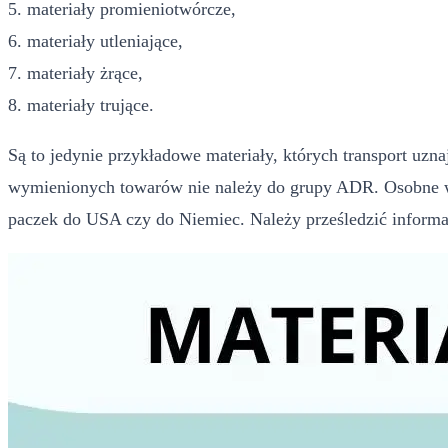
5. materiały promieniotwórcze,
6. materiały utleniające,
7. materiały żrące,
8. materiały trujące.
Są to jedynie przykładowe materiały, których transport uzna
wymienionych towarów nie należy do grupy ADR. Osobne wy
paczek do USA czy do Niemiec. Należy prześledzić inform