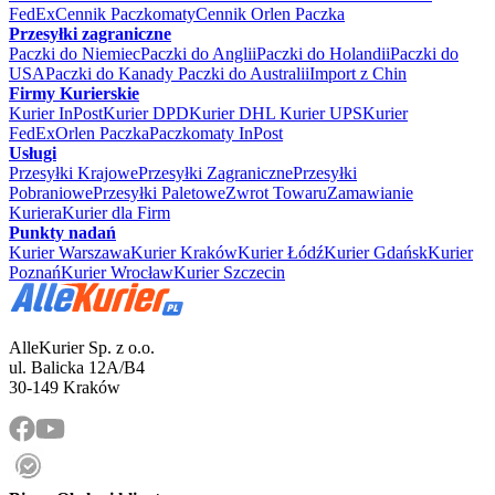
FedEx
Cennik Paczkomaty
Cennik Orlen Paczka
Przesyłki zagraniczne
Paczki do Niemiec
Paczki do Anglii
Paczki do Holandii
Paczki do
USA
Paczki do Kanady
Paczki do Australii
Import z Chin
Firmy Kurierskie
Kurier InPost
Kurier DPD
Kurier DHL
Kurier UPS
Kurier
FedEx
Orlen Paczka
Paczkomaty InPost
Usługi
Przesyłki Krajowe
Przesyłki Zagraniczne
Przesyłki
Pobraniowe
Przesyłki Paletowe
Zwrot Towaru
Zamawianie
Kuriera
Kurier dla Firm
Punkty nadań
Kurier Warszawa
Kurier Kraków
Kurier Łódź
Kurier Gdańsk
Kurier
Poznań
Kurier Wrocław
Kurier Szczecin
AlleKurier Sp. z o.o.
ul. Balicka 12A/B4
30-149 Kraków