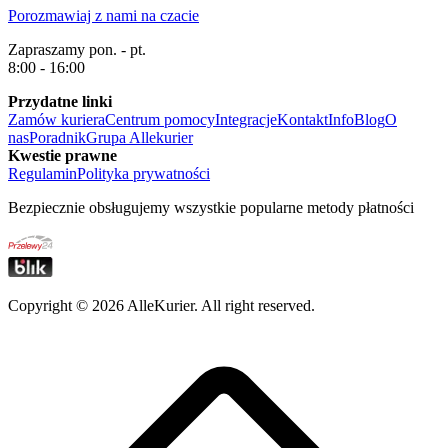
Porozmawiaj z nami na czacie
Zapraszamy pon. - pt.
8:00 - 16:00
Przydatne linki
Zamów kuriera
Centrum pomocy
Integracje
Kontakt
Info
Blog
O
nas
Poradnik
Grupa Allekurier
Kwestie prawne
Regulamin
Polityka prywatności
Bezpiecznie obsługujemy wszystkie popularne metody płatności
Copyright ©
2026
AlleKurier. All right reserved.