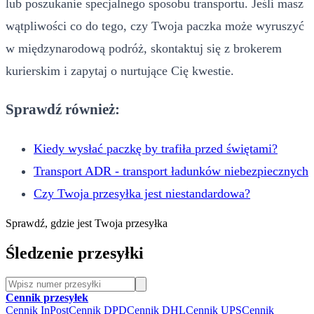
lub poszukanie specjalnego sposobu transportu. Jeśli masz
wątpliwości co do tego, czy Twoja paczka może wyruszyć
w międzynarodową podróż, skontaktuj się z brokerem
kurierskim i zapytaj o nurtujące Cię kwestie.
Sprawdź również:
Kiedy wysłać paczkę by trafiła przed świętami?
Transport ADR - transport ładunków niebezpiecznych
Czy Twoja przesyłka jest niestandardowa?
Sprawdź, gdzie jest Twoja przesyłka
Śledzenie przesyłki
Cennik przesyłek
Cennik InPost
Cennik DPD
Cennik DHL
Cennik UPS
Cennik