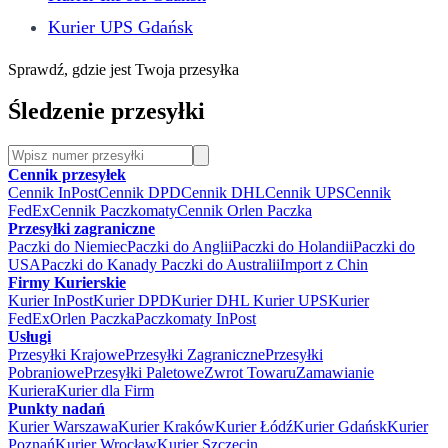
Kurier UPS Gdańsk
Sprawdź, gdzie jest Twoja przesyłka
Śledzenie przesyłki
Cennik przesyłek
Cennik InPost
Cennik DPD
Cennik DHL
Cennik UPS
Cennik
FedEx
Cennik Paczkomaty
Cennik Orlen Paczka
Przesyłki zagraniczne
Paczki do Niemiec
Paczki do Anglii
Paczki do Holandii
Paczki do
USA
Paczki do Kanady
Paczki do Australii
Import z Chin
Firmy Kurierskie
Kurier InPost
Kurier DPD
Kurier DHL
Kurier UPS
Kurier
FedEx
Orlen Paczka
Paczkomaty InPost
Usługi
Przesyłki Krajowe
Przesyłki Zagraniczne
Przesyłki
Pobraniowe
Przesyłki Paletowe
Zwrot Towaru
Zamawianie
Kuriera
Kurier dla Firm
Punkty nadań
Kurier Warszawa
Kurier Kraków
Kurier Łódź
Kurier Gdańsk
Kurier
Poznań
Kurier Wrocław
Kurier Szczecin