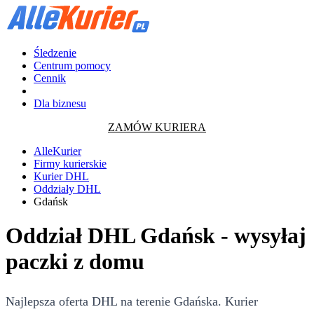
Śledzenie
Centrum pomocy
Cennik
Dla biznesu
ZAMÓW KURIERA
AlleKurier
Firmy kurierskie
Kurier DHL
Oddziały DHL
Gdańsk
Oddział DHL Gdańsk - wysyłaj
paczki z domu
Najlepsza oferta DHL na terenie Gdańska. Kurier