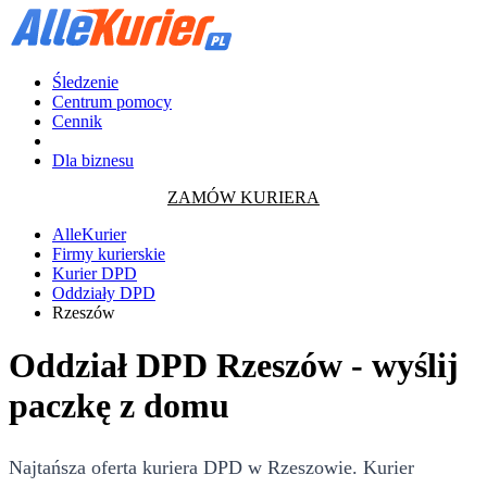
Śledzenie
Centrum pomocy
Cennik
Dla biznesu
ZAMÓW KURIERA
AlleKurier
Firmy kurierskie
Kurier DPD
Oddziały DPD
Rzeszów
Oddział DPD Rzeszów - wyślij
paczkę z domu
Najtańsza oferta kuriera DPD w Rzeszowie. Kurier