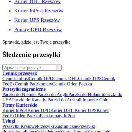
Kurier DHL Rzeszów
Kurier InPost Rzeszów
Kurier UPS Rzeszów
Punkty DPD Rzeszów
Sprawdź, gdzie jest Twoja przesyłka
Śledzenie przesyłki
Cennik przesyłek
Cennik InPost
Cennik DPD
Cennik DHL
Cennik UPS
Cennik
FedEx
Cennik Paczkomaty
Cennik Orlen Paczka
Przesyłki zagraniczne
Paczki do Niemiec
Paczki do Anglii
Paczki do Holandii
Paczki do
USA
Paczki do Kanady
Paczki do Australii
Import z Chin
Firmy Kurierskie
Kurier InPost
Kurier DPD
Kurier DHL
Kurier UPS
Kurier
FedEx
Orlen Paczka
Paczkomaty InPost
Usługi
Przesyłki Krajowe
Przesyłki Zagraniczne
Przesyłki
Pobraniowe
Przesyłki Paletowe
Zwrot Towaru
Zamawianie