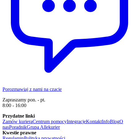
Porozmawiaj z nami na czacie
Zapraszamy pon. - pt.
8:00 - 16:00
Przydatne linki
Zamów kuriera
Centrum pomocy
Integracje
Kontakt
Info
Blog
O
nas
Poradnik
Grupa Allekurier
Kwestie prawne
Regulamin
Polityka prywatności