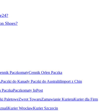
le24?
ion Shoes?
ennik Paczkomaty
Cennik Orlen Paczka
A
Paczki do Kanady
Paczki do Australii
Import z Chin
n Paczka
Paczkomaty InPost
łki Paletowe
Zwrot Towaru
Zamawianie Kuriera
Kurier dla Firm
oznań
Kurier Wrocław
Kurier Szczecin