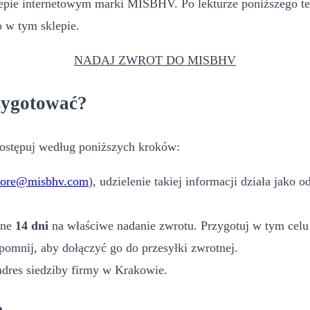
lepie internetowym marki MISBHV. Po lekturze poniższego te
 w tym sklepie.
NADAJ ZWROT DO MISBHV
zygotować?
stępuj według poniższych kroków:
tore@misbhv.com
), udzielenie takiej informacji działa jako
jne
14 dni
na właściwe nadanie zwrotu. Przygotuj w tym celu
omnij, aby dołączyć go do przesyłki zwrotnej.
adres siedziby firmy w Krakowie.