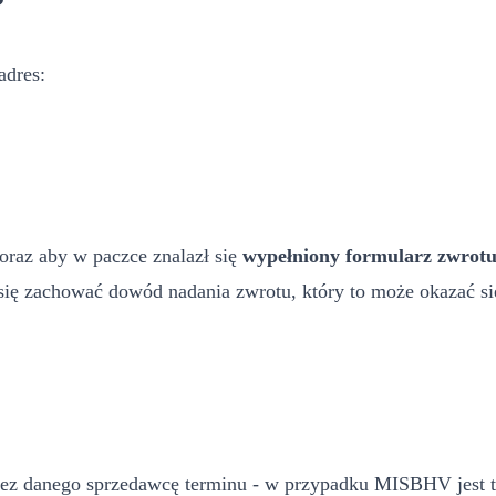
?
adres:
oraz aby w paczce znalazł się
wypełniony formularz zwrot
ię zachować dowód nadania zwrotu, który to może okazać się
zez danego sprzedawcę terminu - w przypadku MISBHV jest t