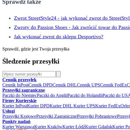
Sprawdź także
Zwrot StreetStyle24 - jak wykonać zwrot do StreetSty
Zwroty do Passion Shoes - Jak zwrócić towar do Pass
Jak wykonać zwrot do sklepu Desportivo?
Sprawdź, gdzie jest Twoja przesyłka
Śledzenie przesyłki
Cennik przesyłek
Cennik InPost
Cennik DPD
Cennik DHL
Cennik UPS
Cennik FedEx
C
Przesyłki zagraniczne
Paczki do Niemiec
Paczki do Anglii
Paczki do Holandii
Paczki do US
Firmy Kurierskie
Kurier InPost
Kurier DPD
Kurier DHL
Kurier UPS
Kurier FedEx
Orle
Usługi
Przesyłki Krajowe
Przesyłki Zagraniczne
Przesyłki Pobraniowe
Przesy
Punkty nadań
Kurier Warszawa
Kurier Kraków
Kurier Łódź
Kurier Gdańsk
Kurier P