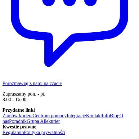
Porozmawiaj z nami na czacie
Zapraszamy pon. - pt.
8:00 - 16:00
Przydatne linki
Zamów kuriera
Centrum pomocy
Integracje
Kontakt
Info
Blog
O
nas
Poradnik
Grupa Allekurier
Kwestie prawne
Regulamin
Polityka prywatności