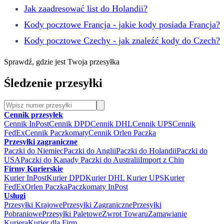
Jak zaadresować list do Holandii?
Kody pocztowe Francja - jakie kody posiada Francja?
Kody pocztowe Czechy - jak znaleźć kody do Czech?
Sprawdź, gdzie jest Twoja przesyłka
Śledzenie przesyłki
Cennik przesyłek
Cennik InPost
Cennik DPD
Cennik DHL
Cennik UPS
Cennik
FedEx
Cennik Paczkomaty
Cennik Orlen Paczka
Przesyłki zagraniczne
Paczki do Niemiec
Paczki do Anglii
Paczki do Holandii
Paczki do
USA
Paczki do Kanady
Paczki do Australii
Import z Chin
Firmy Kurierskie
Kurier InPost
Kurier DPD
Kurier DHL
Kurier UPS
Kurier
FedEx
Orlen Paczka
Paczkomaty InPost
Usługi
Przesyłki Krajowe
Przesyłki Zagraniczne
Przesyłki
Pobraniowe
Przesyłki Paletowe
Zwrot Towaru
Zamawianie
Kuriera
Kurier dla Firm