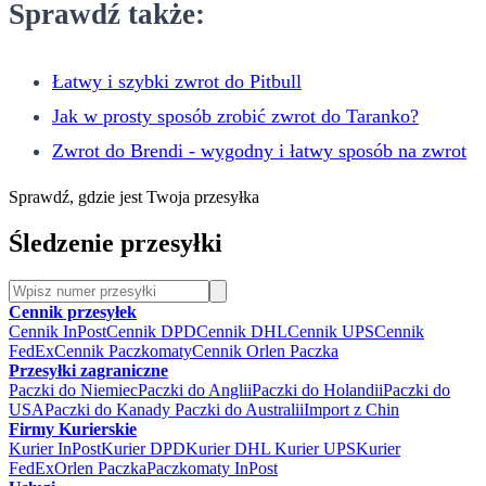
Sprawdź także:
Łatwy i szybki zwrot do Pitbull
Jak w prosty sposób zrobić zwrot do Taranko?
Zwrot do Brendi - wygodny i łatwy sposób na zwrot
Sprawdź, gdzie jest Twoja przesyłka
Śledzenie przesyłki
Cennik przesyłek
Cennik InPost
Cennik DPD
Cennik DHL
Cennik UPS
Cennik
FedEx
Cennik Paczkomaty
Cennik Orlen Paczka
Przesyłki zagraniczne
Paczki do Niemiec
Paczki do Anglii
Paczki do Holandii
Paczki do
USA
Paczki do Kanady
Paczki do Australii
Import z Chin
Firmy Kurierskie
Kurier InPost
Kurier DPD
Kurier DHL
Kurier UPS
Kurier
FedEx
Orlen Paczka
Paczkomaty InPost