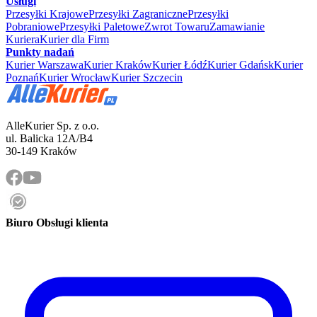
Usługi
Przesyłki Krajowe
Przesyłki Zagraniczne
Przesyłki
Pobraniowe
Przesyłki Paletowe
Zwrot Towaru
Zamawianie
Kuriera
Kurier dla Firm
Punkty nadań
Kurier Warszawa
Kurier Kraków
Kurier Łódź
Kurier Gdańsk
Kurier
Poznań
Kurier Wrocław
Kurier Szczecin
AlleKurier Sp. z o.o.
ul. Balicka 12A/B4
30-149 Kraków
Biuro Obsługi klienta