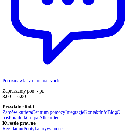
Porozmawiaj z nami na czacie
Zapraszamy pon. - pt.
8:00 - 16:00
Przydatne linki
Zamów kuriera
Centrum pomocy
Integracje
Kontakt
Info
Blog
O
nas
Poradnik
Grupa Allekurier
Kwestie prawne
Regulamin
Polityka prywatności