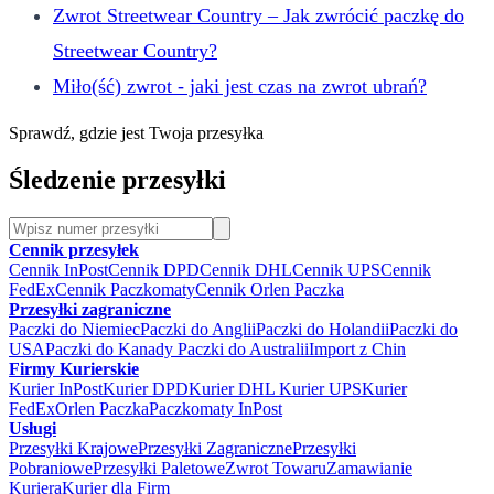
Zwrot Streetwear Country – Jak zwrócić paczkę do
Streetwear Country?
Miło(ść) zwrot - jaki jest czas na zwrot ubrań?
Sprawdź, gdzie jest Twoja przesyłka
Śledzenie przesyłki
Cennik przesyłek
Cennik InPost
Cennik DPD
Cennik DHL
Cennik UPS
Cennik
FedEx
Cennik Paczkomaty
Cennik Orlen Paczka
Przesyłki zagraniczne
Paczki do Niemiec
Paczki do Anglii
Paczki do Holandii
Paczki do
USA
Paczki do Kanady
Paczki do Australii
Import z Chin
Firmy Kurierskie
Kurier InPost
Kurier DPD
Kurier DHL
Kurier UPS
Kurier
FedEx
Orlen Paczka
Paczkomaty InPost
Usługi
Przesyłki Krajowe
Przesyłki Zagraniczne
Przesyłki
Pobraniowe
Przesyłki Paletowe
Zwrot Towaru
Zamawianie
Kuriera
Kurier dla Firm