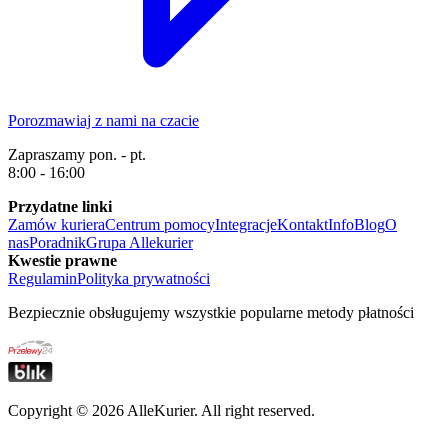
Porozmawiaj z nami na czacie
Zapraszamy pon. - pt.
8:00 - 16:00
Przydatne linki
Zamów kuriera
Centrum pomocy
Integracje
Kontakt
Info
Blog
O
nas
Poradnik
Grupa Allekurier
Kwestie prawne
Regulamin
Polityka prywatności
Bezpiecznie obsługujemy wszystkie popularne metody płatności
Copyright ©
2026
AlleKurier. All right reserved.