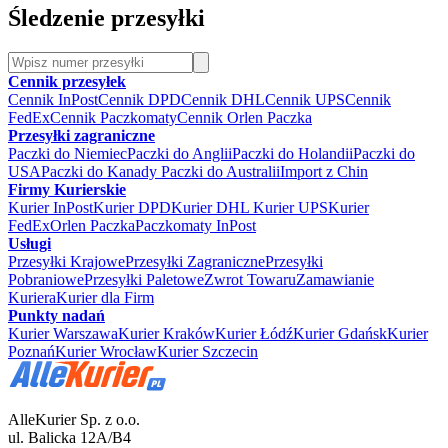
Śledzenie przesyłki
Cennik przesyłek
Cennik InPost
Cennik DPD
Cennik DHL
Cennik UPS
Cennik
FedEx
Cennik Paczkomaty
Cennik Orlen Paczka
Przesyłki zagraniczne
Paczki do Niemiec
Paczki do Anglii
Paczki do Holandii
Paczki do
USA
Paczki do Kanady
Paczki do Australii
Import z Chin
Firmy Kurierskie
Kurier InPost
Kurier DPD
Kurier DHL
Kurier UPS
Kurier
FedEx
Orlen Paczka
Paczkomaty InPost
Usługi
Przesyłki Krajowe
Przesyłki Zagraniczne
Przesyłki
Pobraniowe
Przesyłki Paletowe
Zwrot Towaru
Zamawianie
Kuriera
Kurier dla Firm
Punkty nadań
Kurier Warszawa
Kurier Kraków
Kurier Łódź
Kurier Gdańsk
Kurier
Poznań
Kurier Wrocław
Kurier Szczecin
AlleKurier Sp. z o.o.
ul. Balicka 12A/B4