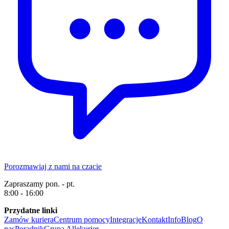
Porozmawiaj z nami na czacie
Zapraszamy pon. - pt.
8:00 - 16:00
Przydatne linki
Zamów kuriera
Centrum pomocy
Integracje
Kontakt
Info
Blog
O
nas
Poradnik
Grupa Allekurier