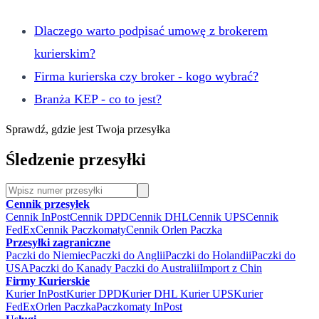
Dlaczego warto podpisać umowę z brokerem
kurierskim?
Firma kurierska czy broker - kogo wybrać?
Branża KEP - co to jest?
Sprawdź, gdzie jest Twoja przesyłka
Śledzenie przesyłki
Cennik przesyłek
Cennik InPost
Cennik DPD
Cennik DHL
Cennik UPS
Cennik
FedEx
Cennik Paczkomaty
Cennik Orlen Paczka
Przesyłki zagraniczne
Paczki do Niemiec
Paczki do Anglii
Paczki do Holandii
Paczki do
USA
Paczki do Kanady
Paczki do Australii
Import z Chin
Firmy Kurierskie
Kurier InPost
Kurier DPD
Kurier DHL
Kurier UPS
Kurier
FedEx
Orlen Paczka
Paczkomaty InPost