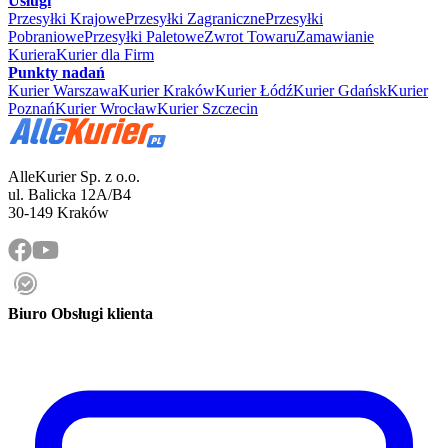
Usługi
Przesyłki Krajowe
Przesyłki Zagraniczne
Przesyłki
Pobraniowe
Przesyłki Paletowe
Zwrot Towaru
Zamawianie
Kuriera
Kurier dla Firm
Punkty nadań
Kurier Warszawa
Kurier Kraków
Kurier Łódź
Kurier Gdańsk
Kurier
Poznań
Kurier Wrocław
Kurier Szczecin
AlleKurier Sp. z o.o.
ul. Balicka 12A/B4
30-149 Kraków
Biuro Obsługi klienta