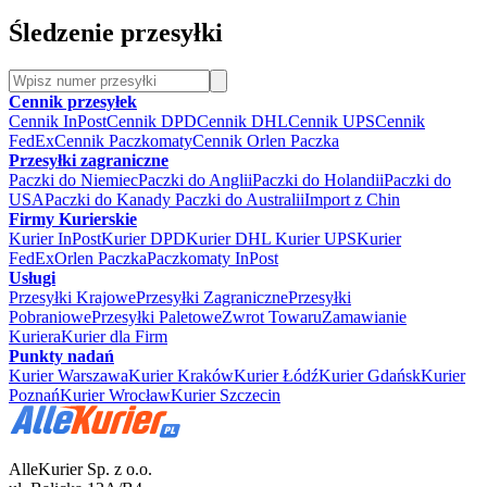
Śledzenie przesyłki
Cennik przesyłek
Cennik InPost
Cennik DPD
Cennik DHL
Cennik UPS
Cennik
FedEx
Cennik Paczkomaty
Cennik Orlen Paczka
Przesyłki zagraniczne
Paczki do Niemiec
Paczki do Anglii
Paczki do Holandii
Paczki do
USA
Paczki do Kanady
Paczki do Australii
Import z Chin
Firmy Kurierskie
Kurier InPost
Kurier DPD
Kurier DHL
Kurier UPS
Kurier
FedEx
Orlen Paczka
Paczkomaty InPost
Usługi
Przesyłki Krajowe
Przesyłki Zagraniczne
Przesyłki
Pobraniowe
Przesyłki Paletowe
Zwrot Towaru
Zamawianie
Kuriera
Kurier dla Firm
Punkty nadań
Kurier Warszawa
Kurier Kraków
Kurier Łódź
Kurier Gdańsk
Kurier
Poznań
Kurier Wrocław
Kurier Szczecin
AlleKurier Sp. z o.o.