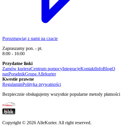
Porozmawiaj z nami na czacie
Zapraszamy pon. - pt.
8:00 - 16:00
Przydatne linki
Zamów kuriera
Centrum pomocy
Integracje
Kontakt
Info
Blog
O
nas
Poradnik
Grupa Allekurier
Kwestie prawne
Regulamin
Polityka prywatności
Bezpiecznie obsługujemy wszystkie popularne metody płatności
Copyright ©
2026
AlleKurier. All right reserved.