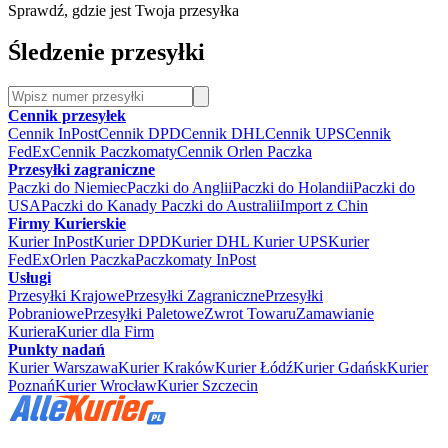
Sprawdź, gdzie jest Twoja przesyłka
Śledzenie przesyłki
Cennik przesyłek
Cennik InPost
Cennik DPD
Cennik DHL
Cennik UPS
Cennik
FedEx
Cennik Paczkomaty
Cennik Orlen Paczka
Przesyłki zagraniczne
Paczki do Niemiec
Paczki do Anglii
Paczki do Holandii
Paczki do
USA
Paczki do Kanady
Paczki do Australii
Import z Chin
Firmy Kurierskie
Kurier InPost
Kurier DPD
Kurier DHL
Kurier UPS
Kurier
FedEx
Orlen Paczka
Paczkomaty InPost
Usługi
Przesyłki Krajowe
Przesyłki Zagraniczne
Przesyłki
Pobraniowe
Przesyłki Paletowe
Zwrot Towaru
Zamawianie
Kuriera
Kurier dla Firm
Punkty nadań
Kurier Warszawa
Kurier Kraków
Kurier Łódź
Kurier Gdańsk
Kurier
Poznań
Kurier Wrocław
Kurier Szczecin