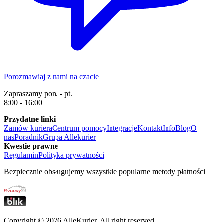
Porozmawiaj z nami na czacie
Zapraszamy pon. - pt.
8:00 - 16:00
Przydatne linki
Zamów kuriera
Centrum pomocy
Integracje
Kontakt
Info
Blog
O
nas
Poradnik
Grupa Allekurier
Kwestie prawne
Regulamin
Polityka prywatności
Bezpiecznie obsługujemy wszystkie popularne metody płatności
Copyright ©
2026
AlleKurier. All right reserved.