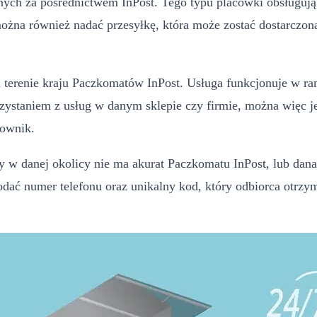
anych za pośrednictwem InPost. Tego typu placówki obsługu
ożna również nadać przesyłkę, która może zostać dostarczon
a terenie kraju Paczkomatów InPost. Usługa funkcjonuje w ra
zystaniem z usług w danym sklepie czy firmie, można więc j
cownik.
dy w danej okolicy nie ma akurat Paczkomatu InPost, lub dan
dać numer telefonu oraz unikalny kod, który odbiorca otrz