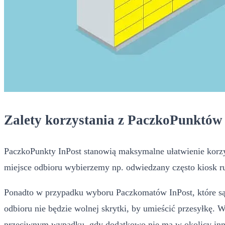
Zalety korzystania z PaczkoPunktów
PaczkoPunkty InPost stanowią maksymalne ułatwienie korzys
miejsce odbioru wybierzemy np. odwiedzany często kiosk r
Ponadto w przypadku wyboru Paczkomatów InPost, które są
odbioru nie będzie wolnej skrytki, by umieścić przesyłkę.
przeciwnym wypadku, gdy dodatkowo nie ma w okolicy in