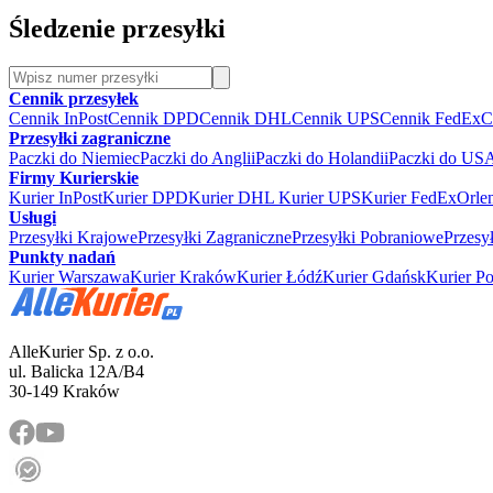
Śledzenie przesyłki
Cennik przesyłek
Cennik InPost
Cennik DPD
Cennik DHL
Cennik UPS
Cennik FedEx
C
Przesyłki zagraniczne
Paczki do Niemiec
Paczki do Anglii
Paczki do Holandii
Paczki do US
Firmy Kurierskie
Kurier InPost
Kurier DPD
Kurier DHL
Kurier UPS
Kurier FedEx
Orle
Usługi
Przesyłki Krajowe
Przesyłki Zagraniczne
Przesyłki Pobraniowe
Przesy
Punkty nadań
Kurier Warszawa
Kurier Kraków
Kurier Łódź
Kurier Gdańsk
Kurier P
AlleKurier Sp. z o.o.
ul. Balicka 12A/B4
30-149 Kraków