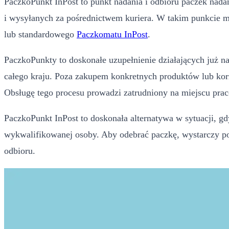
PaczkoPunkt InPost to punkt nadania i odbioru paczek nad
i wysyłanych za pośrednictwem kuriera. W takim punkcie m
lub standardowego
Paczkomatu InPost
.
PaczkoPunkty to doskonałe uzupełnienie działających już n
całego kraju. Poza zakupem konkretnych produktów lub kor
Obsługę tego procesu prowadzi zatrudniony na miejscu pra
PaczkoPunkt InPost to doskonała alternatywa w sytuacji, g
wykwalifikowanej osoby. Aby odebrać paczkę, wystarczy po
odbioru.