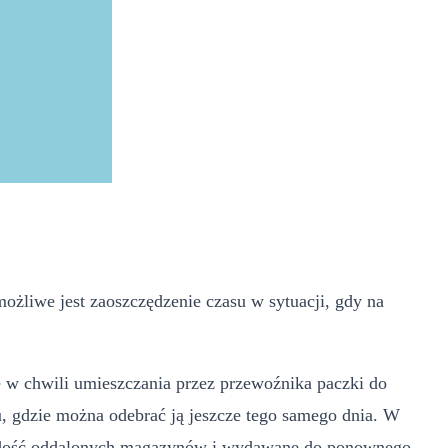
ożliwe jest zaoszczędzenie czasu w sytuacji, gdy na
w chwili umieszczania przez przewoźnika paczki do
u, gdzie można odebrać ją jeszcze tego samego dnia. W
o dość oddalonych magazynów i wydawane do ponownego