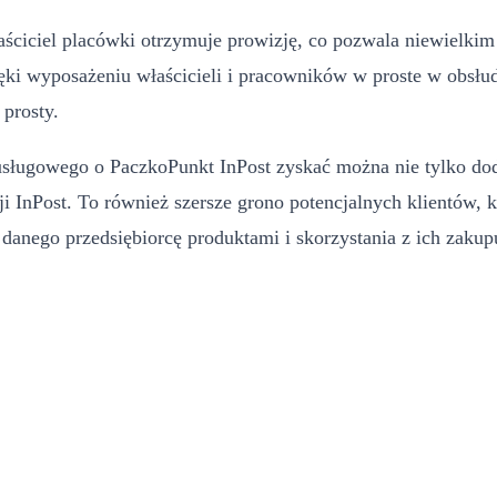
aściciel placówki otrzymuje prowizję, co pozwala niewielki
ięki wyposażeniu właścicieli i pracowników w proste w obsłu
 prosty.
 usługowego o PaczkoPunkt InPost zyskać można nie tylko do
i InPost. To również szersze grono potencjalnych klientów, k
danego przedsiębiorcę produktami i skorzystania z ich zaku