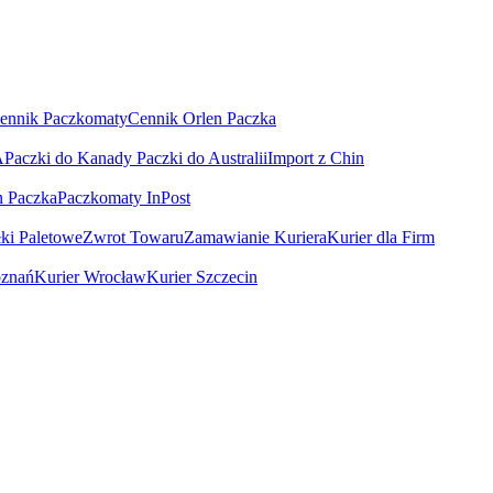
ennik Paczkomaty
Cennik Orlen Paczka
A
Paczki do Kanady
Paczki do Australii
Import z Chin
n Paczka
Paczkomaty InPost
łki Paletowe
Zwrot Towaru
Zamawianie Kuriera
Kurier dla Firm
oznań
Kurier Wrocław
Kurier Szczecin