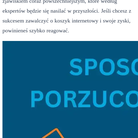
zjawiskiem coraz powszechniejszym, które według
ekspertów będzie się nasilać w przyszłości. Jeśli chcesz z
sukcesem zawalczyć o koszyk internetowy i swoje zyski,
powinieneś szybko reagować.