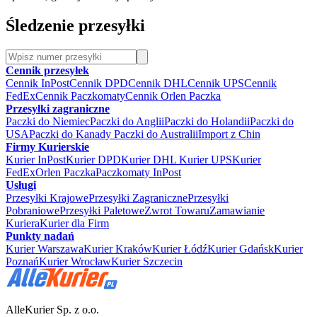
Śledzenie przesyłki
Cennik przesyłek
Cennik InPost
Cennik DPD
Cennik DHL
Cennik UPS
Cennik
FedEx
Cennik Paczkomaty
Cennik Orlen Paczka
Przesyłki zagraniczne
Paczki do Niemiec
Paczki do Anglii
Paczki do Holandii
Paczki do
USA
Paczki do Kanady
Paczki do Australii
Import z Chin
Firmy Kurierskie
Kurier InPost
Kurier DPD
Kurier DHL
Kurier UPS
Kurier
FedEx
Orlen Paczka
Paczkomaty InPost
Usługi
Przesyłki Krajowe
Przesyłki Zagraniczne
Przesyłki
Pobraniowe
Przesyłki Paletowe
Zwrot Towaru
Zamawianie
Kuriera
Kurier dla Firm
Punkty nadań
Kurier Warszawa
Kurier Kraków
Kurier Łódź
Kurier Gdańsk
Kurier
Poznań
Kurier Wrocław
Kurier Szczecin
AlleKurier Sp. z o.o.