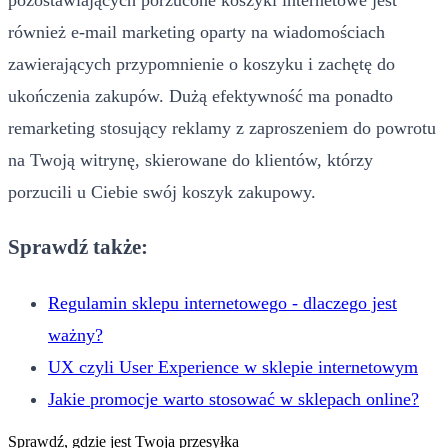
pozostawiających porzucone koszyki internetowe jest
również e-mail marketing oparty na wiadomościach
zawierających przypomnienie o koszyku i zachętę do
ukończenia zakupów. Dużą efektywność ma ponadto
remarketing stosujący reklamy z zaproszeniem do powrotu
na Twoją witrynę, skierowane do klientów, którzy
porzucili u Ciebie swój koszyk zakupowy.
Sprawdź także:
Regulamin sklepu internetowego - dlaczego jest
ważny?
UX czyli User Experience w sklepie internetowym
Jakie promocje warto stosować w sklepach online?
Sprawdź, gdzie jest Twoja przesyłka