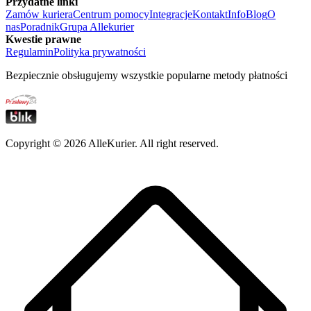
Przydatne linki
Zamów kuriera
Centrum pomocy
Integracje
Kontakt
Info
Blog
O
nas
Poradnik
Grupa Allekurier
Kwestie prawne
Regulamin
Polityka prywatności
Bezpiecznie obsługujemy wszystkie popularne metody płatności
Copyright ©
2026
AlleKurier. All right reserved.