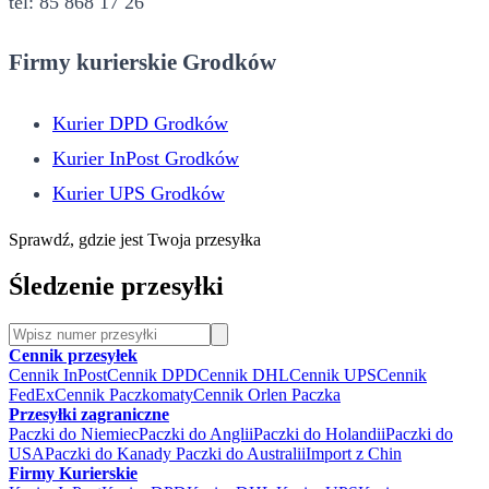
tel: 85 868 17 26
Firmy kurierskie Grodków
Kurier DPD Grodków
Kurier InPost Grodków
Kurier UPS Grodków
Sprawdź, gdzie jest Twoja przesyłka
Śledzenie przesyłki
Cennik przesyłek
Cennik InPost
Cennik DPD
Cennik DHL
Cennik UPS
Cennik
FedEx
Cennik Paczkomaty
Cennik Orlen Paczka
Przesyłki zagraniczne
Paczki do Niemiec
Paczki do Anglii
Paczki do Holandii
Paczki do
USA
Paczki do Kanady
Paczki do Australii
Import z Chin
Firmy Kurierskie