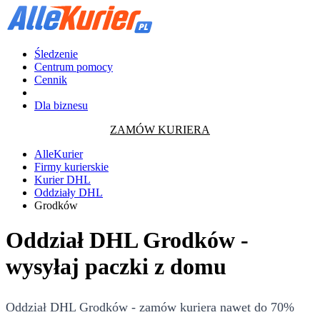
Śledzenie
Centrum pomocy
Cennik
Dla biznesu
ZAMÓW KURIERA
AlleKurier
Firmy kurierskie
Kurier DHL
Oddziały DHL
Grodków
Oddział DHL Grodków -
wysyłaj paczki z domu
Oddział DHL Grodków - zamów kuriera nawet do 70%