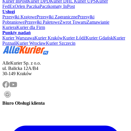
Kurier InPost
Kurier DPD
Kurier DHL
Kurier UPS
Kurier
FedEx
Orlen Paczka
Paczkomaty InPost
Usługi
Przesyłki Krajowe
Przesyłki Zagraniczne
Przesyłki
Pobraniowe
Przesyłki Paletowe
Zwrot Towaru
Zamawianie
Kuriera
Kurier dla Firm
Punkty nadań
Kurier Warszawa
Kurier Kraków
Kurier Łódź
Kurier Gdańsk
Kurier
Poznań
Kurier Wrocław
Kurier Szczecin
AlleKurier Sp. z o.o.
ul. Balicka 12A/B4
30-149 Kraków
Biuro Obsługi klienta