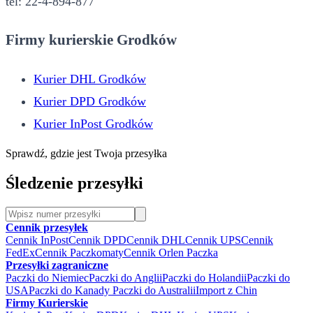
tel: 22-4-894-877
Firmy kurierskie Grodków
Kurier DHL Grodków
Kurier DPD Grodków
Kurier InPost Grodków
Sprawdź, gdzie jest Twoja przesyłka
Śledzenie przesyłki
Cennik przesyłek
Cennik InPost
Cennik DPD
Cennik DHL
Cennik UPS
Cennik
FedEx
Cennik Paczkomaty
Cennik Orlen Paczka
Przesyłki zagraniczne
Paczki do Niemiec
Paczki do Anglii
Paczki do Holandii
Paczki do
USA
Paczki do Kanady
Paczki do Australii
Import z Chin
Firmy Kurierskie