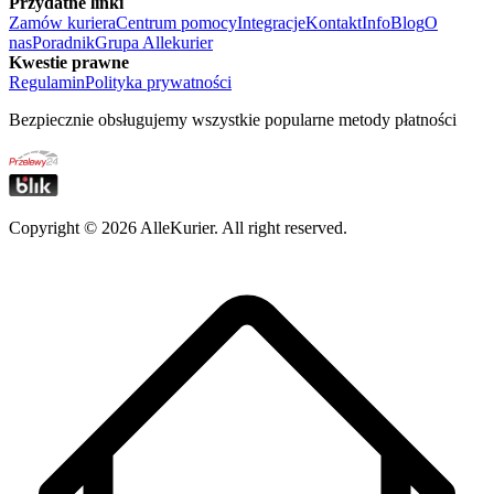
Przydatne linki
Zamów kuriera
Centrum pomocy
Integracje
Kontakt
Info
Blog
O
nas
Poradnik
Grupa Allekurier
Kwestie prawne
Regulamin
Polityka prywatności
Bezpiecznie obsługujemy wszystkie popularne metody płatności
Copyright ©
2026
AlleKurier. All right reserved.