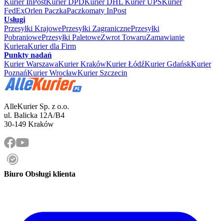
Kurier InPost
Kurier DPD
Kurier DHL
Kurier UPS
Kurier
FedEx
Orlen Paczka
Paczkomaty InPost
Usługi
Przesyłki Krajowe
Przesyłki Zagraniczne
Przesyłki
Pobraniowe
Przesyłki Paletowe
Zwrot Towaru
Zamawianie
Kuriera
Kurier dla Firm
Punkty nadań
Kurier Warszawa
Kurier Kraków
Kurier Łódź
Kurier Gdańsk
Kurier
Poznań
Kurier Wrocław
Kurier Szczecin
AlleKurier Sp. z o.o.
ul. Balicka 12A/B4
30-149 Kraków
Biuro Obsługi klienta