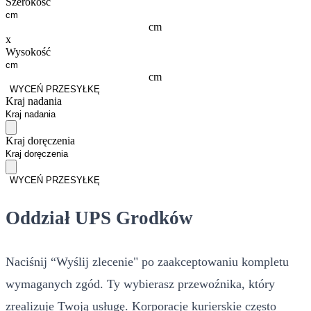
Szerokość
cm
x
Wysokość
cm
WYCEŃ PRZESYŁKĘ
Kraj nadania
Kraj doręczenia
WYCEŃ PRZESYŁKĘ
Oddział UPS Grodków
Naciśnij “Wyślij zlecenie" po zaakceptowaniu kompletu
wymaganych zgód. Ty wybierasz przewoźnika, który
zrealizuje Twoją usługę. Korporacje kurierskie często