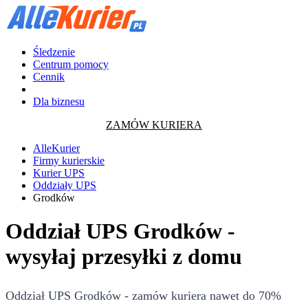
Śledzenie
Centrum pomocy
Cennik
Dla biznesu
ZAMÓW KURIERA
AlleKurier
Firmy kurierskie
Kurier UPS
Oddziały UPS
Grodków
Oddział UPS Grodków -
wysyłaj przesyłki z domu
Oddział UPS Grodków - zamów kuriera nawet do 70%