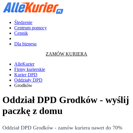
Śledzenie
Centrum pomocy
Cennik
Dla biznesu
ZAMÓW KURIERA
AlleKurier
Firmy kurierskie
Kurier DPD
Oddziały DPD
Grodków
Oddział DPD Grodków - wyślij
paczkę z domu
Oddział DPD Grodków - zamów kuriera nawet do 70%