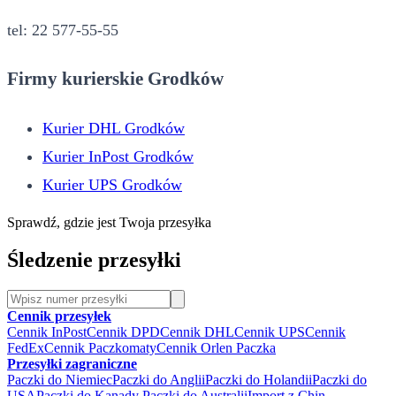
tel: 22 577-55-55
Firmy kurierskie Grodków
Kurier DHL Grodków
Kurier InPost Grodków
Kurier UPS Grodków
Sprawdź, gdzie jest Twoja przesyłka
Śledzenie przesyłki
Cennik przesyłek
Cennik InPost
Cennik DPD
Cennik DHL
Cennik UPS
Cennik
FedEx
Cennik Paczkomaty
Cennik Orlen Paczka
Przesyłki zagraniczne
Paczki do Niemiec
Paczki do Anglii
Paczki do Holandii
Paczki do
USA
Paczki do Kanady
Paczki do Australii
Import z Chin