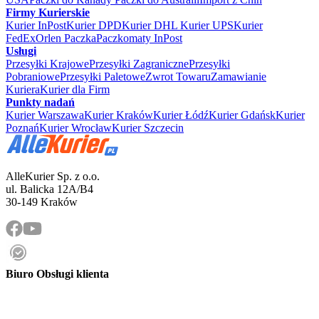
Firmy Kurierskie
Kurier InPost
Kurier DPD
Kurier DHL
Kurier UPS
Kurier
FedEx
Orlen Paczka
Paczkomaty InPost
Usługi
Przesyłki Krajowe
Przesyłki Zagraniczne
Przesyłki
Pobraniowe
Przesyłki Paletowe
Zwrot Towaru
Zamawianie
Kuriera
Kurier dla Firm
Punkty nadań
Kurier Warszawa
Kurier Kraków
Kurier Łódź
Kurier Gdańsk
Kurier
Poznań
Kurier Wrocław
Kurier Szczecin
AlleKurier Sp. z o.o.
ul. Balicka 12A/B4
30-149 Kraków
Biuro Obsługi klienta