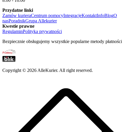
8:00 - 16:00
Przydatne linki
Zamów kuriera
Centrum pomocy
Integracje
Kontakt
Info
Blog
O
nas
Poradnik
Grupa Allekurier
Kwestie prawne
Regulamin
Polityka prywatności
Bezpiecznie obsługujemy wszystkie popularne metody płatności
Copyright ©
2026
AlleKurier. All right reserved.