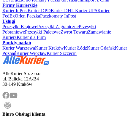
Firmy Kurierskie
Kurier InPost
Kurier DPD
Kurier DHL
Kurier UPS
Kurier
FedEx
Orlen Paczka
Paczkomaty InPost
Usługi
Przesyłki Krajowe
Przesyłki Zagraniczne
Przesyłki
Pobraniowe
Przesyłki Paletowe
Zwrot Towaru
Zamawianie
Kuriera
Kurier dla Firm
Punkty nadań
Kurier Warszawa
Kurier Kraków
Kurier Łódź
Kurier Gdańsk
Kurier
Poznań
Kurier Wrocław
Kurier Szczecin
AlleKurier Sp. z o.o.
ul. Balicka 12A/B4
30-149 Kraków
Biuro Obsługi klienta