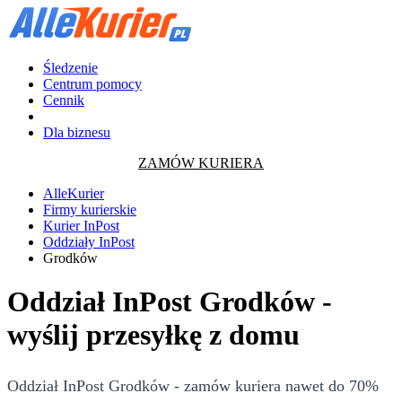
Śledzenie
Centrum pomocy
Cennik
Dla biznesu
ZAMÓW KURIERA
AlleKurier
Firmy kurierskie
Kurier InPost
Oddziały InPost
Grodków
Oddział InPost Grodków -
wyślij przesyłkę z domu
Oddział InPost Grodków - zamów kuriera nawet do 70%