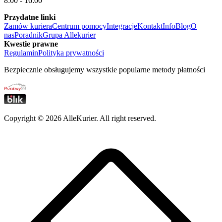
8:00 - 16:00
Przydatne linki
Zamów kuriera
Centrum pomocy
Integracje
Kontakt
Info
Blog
O
nas
Poradnik
Grupa Allekurier
Kwestie prawne
Regulamin
Polityka prywatności
Bezpiecznie obsługujemy wszystkie popularne metody płatności
Copyright ©
2026
AlleKurier. All right reserved.