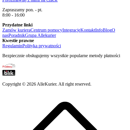
Zapraszamy pon. - pt.
8:00 - 16:00
Przydatne linki
Zamów kuriera
Centrum pomocy
Integracje
Kontakt
Info
Blog
O
nas
Poradnik
Grupa Allekurier
Kwestie prawne
Regulamin
Polityka prywatności
Bezpiecznie obsługujemy wszystkie popularne metody płatności
Copyright ©
2026
AlleKurier. All right reserved.