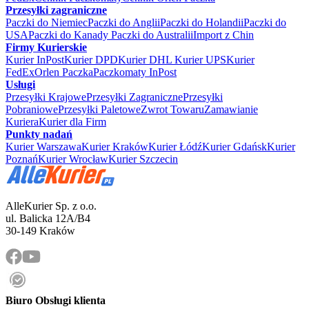
Przesyłki zagraniczne
Paczki do Niemiec
Paczki do Anglii
Paczki do Holandii
Paczki do
USA
Paczki do Kanady
Paczki do Australii
Import z Chin
Firmy Kurierskie
Kurier InPost
Kurier DPD
Kurier DHL
Kurier UPS
Kurier
FedEx
Orlen Paczka
Paczkomaty InPost
Usługi
Przesyłki Krajowe
Przesyłki Zagraniczne
Przesyłki
Pobraniowe
Przesyłki Paletowe
Zwrot Towaru
Zamawianie
Kuriera
Kurier dla Firm
Punkty nadań
Kurier Warszawa
Kurier Kraków
Kurier Łódź
Kurier Gdańsk
Kurier
Poznań
Kurier Wrocław
Kurier Szczecin
AlleKurier Sp. z o.o.
ul. Balicka 12A/B4
30-149 Kraków
Biuro Obsługi klienta