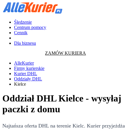
Śledzenie
Centrum pomocy
Cennik
Dla biznesu
ZAMÓW KURIERA
AlleKurier
Firmy kurierskie
Kurier DHL
Oddziały DHL
Kielce
Oddział DHL Kielce - wysyłaj
paczki z domu
Najtańsza oferta DHL na terenie Kielc. Kurier przyjeżdża