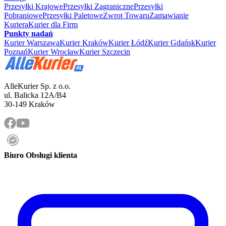
Przesyłki Krajowe
Przesyłki Zagraniczne
Przesyłki
Pobraniowe
Przesyłki Paletowe
Zwrot Towaru
Zamawianie
Kuriera
Kurier dla Firm
Punkty nadań
Kurier Warszawa
Kurier Kraków
Kurier Łódź
Kurier Gdańsk
Kurier
Poznań
Kurier Wrocław
Kurier Szczecin
AlleKurier Sp. z o.o.
ul. Balicka 12A/B4
30-149 Kraków
Biuro Obsługi klienta