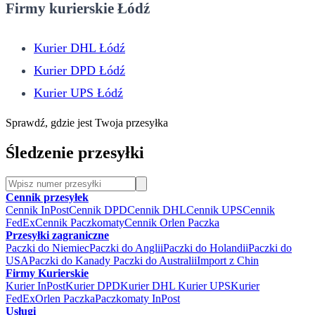
Firmy kurierskie Łódź
Kurier DHL Łódź
Kurier DPD Łódź
Kurier UPS Łódź
Sprawdź, gdzie jest Twoja przesyłka
Śledzenie przesyłki
Cennik przesyłek
Cennik InPost
Cennik DPD
Cennik DHL
Cennik UPS
Cennik
FedEx
Cennik Paczkomaty
Cennik Orlen Paczka
Przesyłki zagraniczne
Paczki do Niemiec
Paczki do Anglii
Paczki do Holandii
Paczki do
USA
Paczki do Kanady
Paczki do Australii
Import z Chin
Firmy Kurierskie
Kurier InPost
Kurier DPD
Kurier DHL
Kurier UPS
Kurier
FedEx
Orlen Paczka
Paczkomaty InPost
Usługi