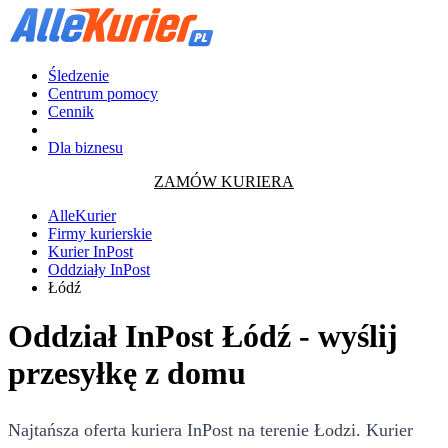
Śledzenie
Centrum pomocy
Cennik
Dla biznesu
ZAMÓW KURIERA
AlleKurier
Firmy kurierskie
Kurier InPost
Oddziały InPost
Łódź
Oddział InPost Łódź - wyślij
przesyłkę z domu
Najtańsza oferta kuriera InPost na terenie Łodzi. Kurier