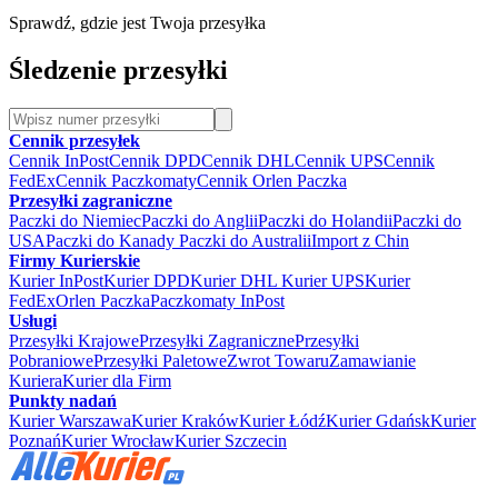
Sprawdź, gdzie jest Twoja przesyłka
Śledzenie przesyłki
Cennik przesyłek
Cennik InPost
Cennik DPD
Cennik DHL
Cennik UPS
Cennik
FedEx
Cennik Paczkomaty
Cennik Orlen Paczka
Przesyłki zagraniczne
Paczki do Niemiec
Paczki do Anglii
Paczki do Holandii
Paczki do
USA
Paczki do Kanady
Paczki do Australii
Import z Chin
Firmy Kurierskie
Kurier InPost
Kurier DPD
Kurier DHL
Kurier UPS
Kurier
FedEx
Orlen Paczka
Paczkomaty InPost
Usługi
Przesyłki Krajowe
Przesyłki Zagraniczne
Przesyłki
Pobraniowe
Przesyłki Paletowe
Zwrot Towaru
Zamawianie
Kuriera
Kurier dla Firm
Punkty nadań
Kurier Warszawa
Kurier Kraków
Kurier Łódź
Kurier Gdańsk
Kurier
Poznań
Kurier Wrocław
Kurier Szczecin