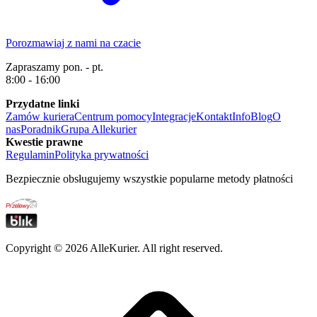
Porozmawiaj z nami na czacie
Zapraszamy pon. - pt.
8:00 - 16:00
Przydatne linki
Zamów kuriera
Centrum pomocy
Integracje
Kontakt
Info
Blog
O
nas
Poradnik
Grupa Allekurier
Kwestie prawne
Regulamin
Polityka prywatności
Bezpiecznie obsługujemy wszystkie popularne metody płatności
Copyright ©
2026
AlleKurier. All right reserved.