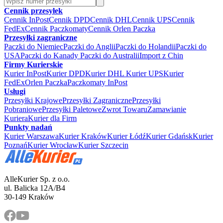
Cennik przesyłek
Cennik InPost
Cennik DPD
Cennik DHL
Cennik UPS
Cennik
FedEx
Cennik Paczkomaty
Cennik Orlen Paczka
Przesyłki zagraniczne
Paczki do Niemiec
Paczki do Anglii
Paczki do Holandii
Paczki do
USA
Paczki do Kanady
Paczki do Australii
Import z Chin
Firmy Kurierskie
Kurier InPost
Kurier DPD
Kurier DHL
Kurier UPS
Kurier
FedEx
Orlen Paczka
Paczkomaty InPost
Usługi
Przesyłki Krajowe
Przesyłki Zagraniczne
Przesyłki
Pobraniowe
Przesyłki Paletowe
Zwrot Towaru
Zamawianie
Kuriera
Kurier dla Firm
Punkty nadań
Kurier Warszawa
Kurier Kraków
Kurier Łódź
Kurier Gdańsk
Kurier
Poznań
Kurier Wrocław
Kurier Szczecin
AlleKurier Sp. z o.o.
ul. Balicka 12A/B4
30-149 Kraków