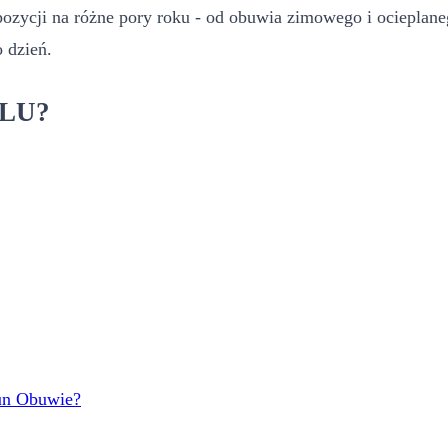
zycji na różne pory roku - od obuwia zimowego i ocieplanego
o dzień.
BLU?
tun Obuwie?