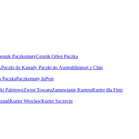
ennik Paczkomaty
Cennik Orlen Paczka
A
Paczki do Kanady
Paczki do Australii
Import z Chin
n Paczka
Paczkomaty InPost
łki Paletowe
Zwrot Towaru
Zamawianie Kuriera
Kurier dla Firm
oznań
Kurier Wrocław
Kurier Szczecin