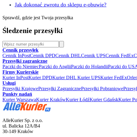
Jak dokonać zwrotu do sklepu e-obuwie?
Sprawdź, gdzie jest Twoja przesyłka
Śledzenie przesyłki
Cennik przesyłek
Cennik InPost
Cennik DPD
Cennik DHL
Cennik UPS
Cennik FedEx
C
Przesyłki zagraniczne
Paczki do Niemiec
Paczki do Anglii
Paczki do Holandii
Paczki do US
Firmy Kurierskie
Kurier InPost
Kurier DPD
Kurier DHL
Kurier UPS
Kurier FedEx
Orle
Usługi
Przesyłki Krajowe
Przesyłki Zagraniczne
Przesyłki Pobraniowe
Przesy
Punkty nadań
Kurier Warszawa
Kurier Kraków
Kurier Łódź
Kurier Gdańsk
Kurier P
AlleKurier Sp. z o.o.
ul. Balicka 12A/B4
30-149 Kraków