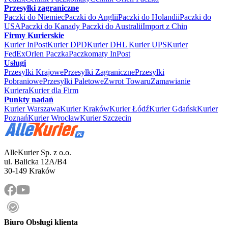
Przesyłki zagraniczne
Paczki do Niemiec
Paczki do Anglii
Paczki do Holandii
Paczki do
USA
Paczki do Kanady
Paczki do Australii
Import z Chin
Firmy Kurierskie
Kurier InPost
Kurier DPD
Kurier DHL
Kurier UPS
Kurier
FedEx
Orlen Paczka
Paczkomaty InPost
Usługi
Przesyłki Krajowe
Przesyłki Zagraniczne
Przesyłki
Pobraniowe
Przesyłki Paletowe
Zwrot Towaru
Zamawianie
Kuriera
Kurier dla Firm
Punkty nadań
Kurier Warszawa
Kurier Kraków
Kurier Łódź
Kurier Gdańsk
Kurier
Poznań
Kurier Wrocław
Kurier Szczecin
AlleKurier Sp. z o.o.
ul. Balicka 12A/B4
30-149 Kraków
Biuro Obsługi klienta