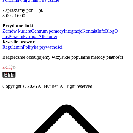
Porozmawiaj z nami na czacie
Zapraszamy pon. - pt.
8:00 - 16:00
Przydatne linki
Zamów kuriera
Centrum pomocy
Integracje
Kontakt
Info
Blog
O
nas
Poradnik
Grupa Allekurier
Kwestie prawne
Regulamin
Polityka prywatności
Bezpiecznie obsługujemy wszystkie popularne metody płatności
Copyright ©
2026
AlleKurier. All right reserved.