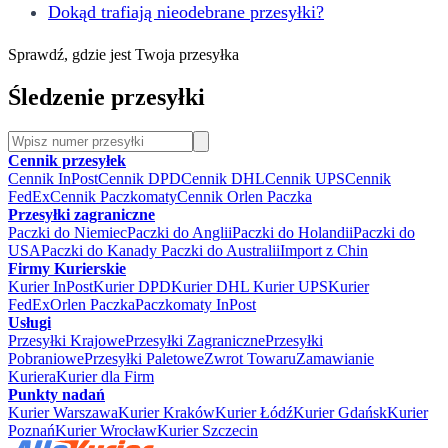
Dokąd trafiają nieodebrane przesyłki?
Sprawdź, gdzie jest Twoja przesyłka
Śledzenie przesyłki
Cennik przesyłek
Cennik InPost
Cennik DPD
Cennik DHL
Cennik UPS
Cennik
FedEx
Cennik Paczkomaty
Cennik Orlen Paczka
Przesyłki zagraniczne
Paczki do Niemiec
Paczki do Anglii
Paczki do Holandii
Paczki do
USA
Paczki do Kanady
Paczki do Australii
Import z Chin
Firmy Kurierskie
Kurier InPost
Kurier DPD
Kurier DHL
Kurier UPS
Kurier
FedEx
Orlen Paczka
Paczkomaty InPost
Usługi
Przesyłki Krajowe
Przesyłki Zagraniczne
Przesyłki
Pobraniowe
Przesyłki Paletowe
Zwrot Towaru
Zamawianie
Kuriera
Kurier dla Firm
Punkty nadań
Kurier Warszawa
Kurier Kraków
Kurier Łódź
Kurier Gdańsk
Kurier
Poznań
Kurier Wrocław
Kurier Szczecin