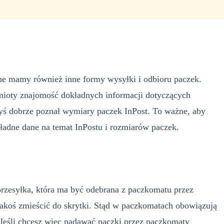
ępne mamy również inne formy wysyłki i odbioru paczek.
mioty znajomość dokładnych informacji dotyczących
byś dobrze poznał wymiary paczek InPost. To ważne, aby
ładne dane na temat InPostu i rozmiarów paczek.
przesyłka, która ma być odebrana z paczkomatu przez
 jakoś zmieścić do skrytki. Stąd w paczkomatach obowiązują
Jeśli chcesz więc nadawać paczki przez paczkomaty