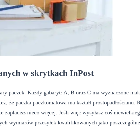
anych w skrytkach InPost
ry paczek. Każdy gabaryt: A, B oraz C ma wyznaczone maksy
też, że paczka paczkomatowa ma kształt prostopadłościanu. 
e zapłacisz nieco więcej. Jeśli więc wysyłasz coś niewielkie
nych wymiarów przesyłek kwalifikowanych jako poszczególne