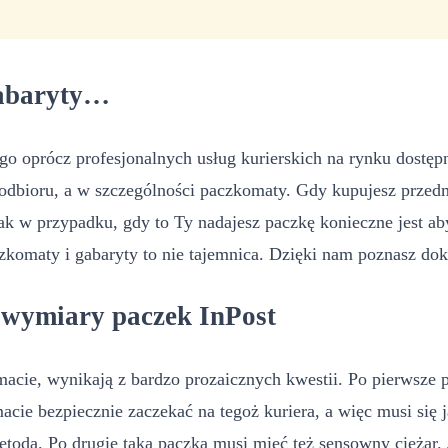
gabaryty…
tego oprócz profesjonalnych usług kurierskich na rynku dost
odbioru, a w szczególności paczkomaty. Gdy kupujesz przed
nak w przypadku, gdy to Ty nadajesz paczkę konieczne jest a
komaty i gabaryty to nie tajemnica. Dzięki nam poznasz dok
 wymiary paczek InPost
acie, wynikają z bardzo prozaicznych kwestii. Po pierwsze 
acie bezpiecznie zaczekać na tegoż kuriera, a więc musi się
dą. Po drugie taka paczka musi mieć też sensowny ciężar. 