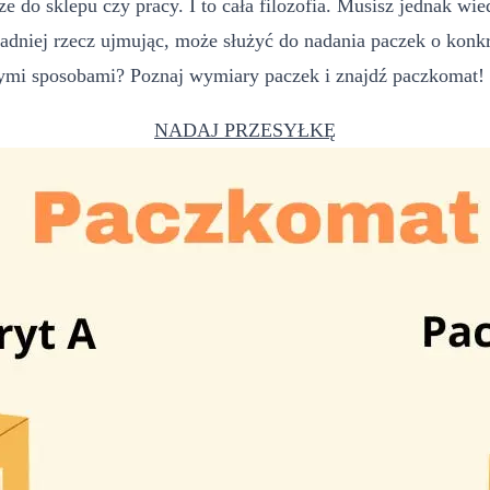
e do sklepu czy pracy. I to cała filozofia. Musisz jednak wie
dniej rzecz ujmując, może służyć do nadania paczek o konkr
nymi sposobami? Poznaj wymiary paczek i znajdź paczkomat!
NADAJ PRZESYŁKĘ