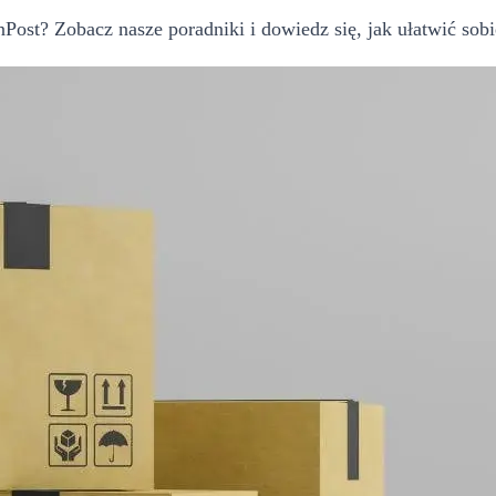
ost? Zobacz nasze poradniki i dowiedz się, jak ułatwić sobi