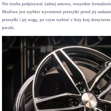
Nie trzeba podpisywać żadnej umowy, wszystkie formalności
Możliwe jest szybkie wycenienie przesyłki przed jej nadan
przesyłki i jej wagę, po czym wybrać z listy kraj doręczeni
paczki.