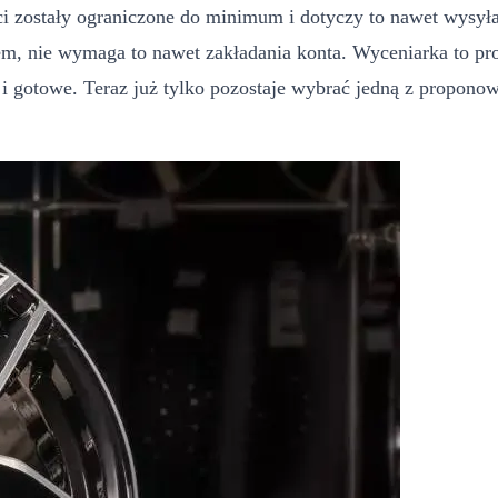
 zostały ograniczone do minimum i dotyczy to nawet wysyłan
iem, nie wymaga to nawet zakładania konta. Wyceniarka to pr
a i gotowe. Teraz już tylko pozostaje wybrać jedną z proponow