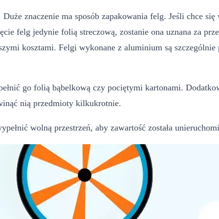
Duże znaczenie ma sposób zapakowania felg. Jeśli chce się wy
e felg jedynie folią streczową, zostanie ona uznana za przes
yższymi kosztami. Felgi wykonane z aluminium są szczególni
łnić go folią bąbelkową czy pociętymi kartonami. Dodatkową
winąć nią przedmioty kilkukrotnie.
ełnić wolną przestrzeń, aby zawartość została unieruchomion