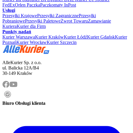
FedEx
Orlen Paczka
Paczkomaty InPost
Usługi
Przesyłki Krajowe
Przesyłki Zagraniczne
Przesyłki
Pobraniowe
Przesyłki Paletowe
Zwrot Towaru
Zamawianie
Kuriera
Kurier dla Firm
Punkty nadań
Kurier Warszawa
Kurier Kraków
Kurier Łódź
Kurier Gdańsk
Kurier
Poznań
Kurier Wrocław
Kurier Szczecin
AlleKurier Sp. z o.o.
ul. Balicka 12A/B4
30-149 Kraków
Biuro Obsługi klienta