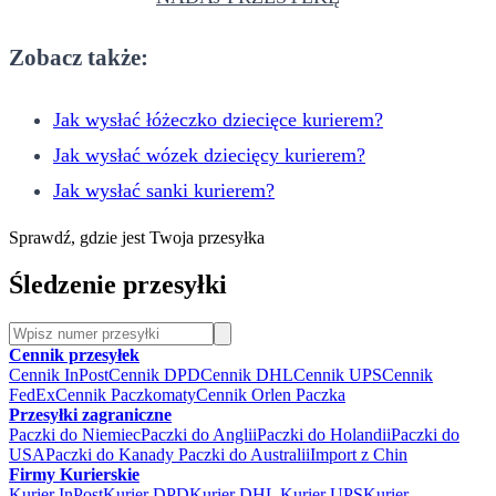
Zobacz także:
Jak wysłać łóżeczko dziecięce kurierem?
Jak wysłać wózek dziecięcy kurierem?
Jak wysłać sanki kurierem?
Sprawdź, gdzie jest Twoja przesyłka
Śledzenie przesyłki
Cennik przesyłek
Cennik InPost
Cennik DPD
Cennik DHL
Cennik UPS
Cennik
FedEx
Cennik Paczkomaty
Cennik Orlen Paczka
Przesyłki zagraniczne
Paczki do Niemiec
Paczki do Anglii
Paczki do Holandii
Paczki do
USA
Paczki do Kanady
Paczki do Australii
Import z Chin
Firmy Kurierskie
Kurier InPost
Kurier DPD
Kurier DHL
Kurier UPS
Kurier