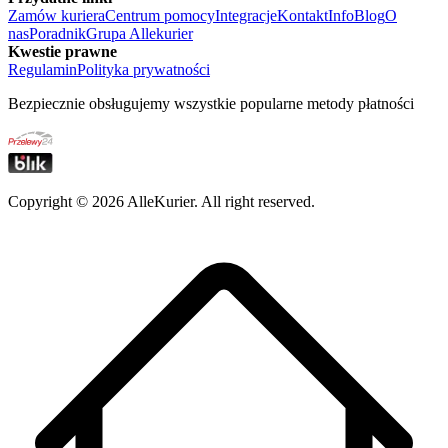
Zamów kuriera
Centrum pomocy
Integracje
Kontakt
Info
Blog
O
nas
Poradnik
Grupa Allekurier
Kwestie prawne
Regulamin
Polityka prywatności
Bezpiecznie obsługujemy wszystkie popularne metody płatności
Copyright ©
2026
AlleKurier. All right reserved.